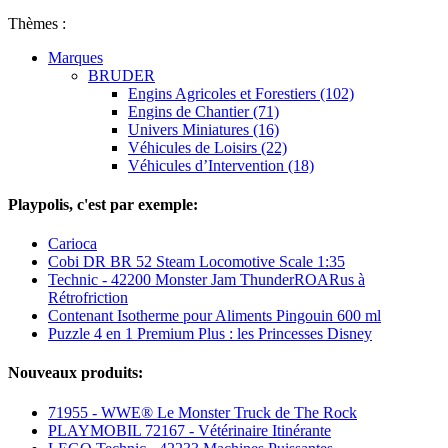
Thèmes :
Marques
BRUDER
Engins Agricoles et Forestiers (102)
Engins de Chantier (71)
Univers Miniatures (16)
Véhicules de Loisirs (22)
Véhicules d’Intervention (18)
Playpolis, c'est par exemple:
Carioca
Cobi DR BR 52 Steam Locomotive Scale 1:35
Technic - 42200 Monster Jam ThunderROARus à
Rétrofriction
Contenant Isotherme pour Aliments Pingouin 600 ml
Puzzle 4 en 1 Premium Plus : les Princesses Disney
Nouveaux produits:
71955 - WWE® Le Monster Truck de The Rock
PLAYMOBIL 72167 - Vétérinaire Itinérante