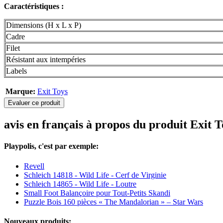
Caractéristiques :
Dimensions (H x L x P)
Cadre
Filet
Résistant aux intempéries
Labels
Marque:
Exit Toys
Evaluer ce produit
avis en français à propos du produit Exit 
Playpolis, c'est par exemple:
Revell
Schleich 14818 - Wild Life - Cerf de Virginie
Schleich 14865 - Wild Life - Loutre
Small Foot Balançoire pour Tout-Petits Skandi
Puzzle Bois 160 pièces « The Mandalorian » – Star Wars
Nouveaux produits: