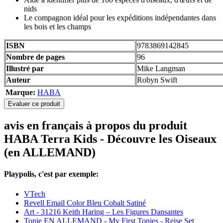
nids
Le compagnon idéal pour les expéditions indépendantes dans
les bois et les champs
ISBN
9783869142845
Nombre de pages
96
Illustré par
Mike Langman
Auteur
Robyn Swift
Marque:
HABA
Evaluer ce produit
avis en français à propos du produit
HABA Terra Kids - Découvre les Oiseaux
(en ALLEMAND)
Playpolis, c'est par exemple:
VTech
Revell Email Color Bleu Cobalt Satiné
Art - 31216 Keith Haring – Les Figures Dansantes
Tonie EN ALLEMAND - My First Tonies - Reise Set