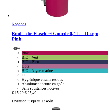
6 options
Emil – die Flasche®
Gourde 0,4 L – Design,
Pink
-40%
Pink
BIO - Vert
BIO - Bleu
Dots
BIO - Aigue-marine
+1
Hygiénique et sans résidus
Absolument neutre en goût
Sans substances nocives
€ 15,29
€ 25,49
Livraison jusqu'au 13 août