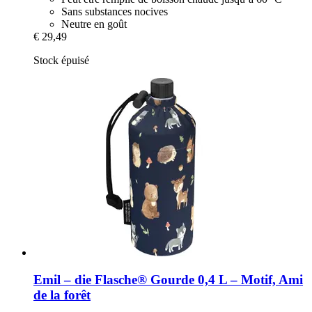
Sans substances nocives
Neutre en goût
€ 29,49
Stock épuisé
Emil – die Flasche®
Gourde 0,4 L – Motif, Ami
de la forêt