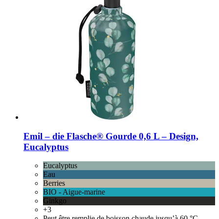
Emil – die Flasche®
Gourde 0,6 L – Design,
Eucalyptus
Eucalyptus
Eau
Berries
BIO - Aigue-marine
Ginkgo
+3
Peut être remplie de boisson chaude jusqu’à 60 °C