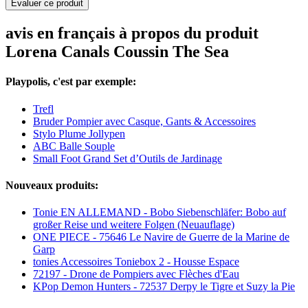
Evaluer ce produit
avis en français à propos du produit
Lorena Canals Coussin The Sea
Playpolis, c'est par exemple:
Trefl
Bruder Pompier avec Casque, Gants & Accessoires
Stylo Plume Jollypen
ABC Balle Souple
Small Foot Grand Set d’Outils de Jardinage
Nouveaux produits:
Tonie EN ALLEMAND - Bobo Siebenschläfer: Bobo auf
großer Reise und weitere Folgen (Neuauflage)
ONE PIECE - 75646 Le Navire de Guerre de la Marine de
Garp
tonies Accessoires Toniebox 2 - Housse Espace
72197 - Drone de Pompiers avec Flèches d'Eau
KPop Demon Hunters - 72537 Derpy le Tigre et Suzy la Pie