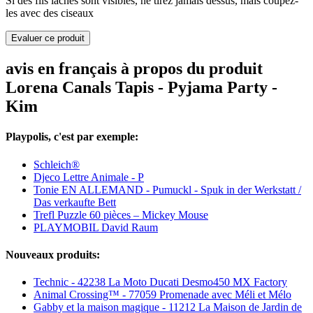
Si des fils lâches sont visibles, ne tirez jamais dessus, mais coupez-
les avec des ciseaux
Evaluer ce produit
avis en français à propos du produit
Lorena Canals Tapis - Pyjama Party -
Kim
Playpolis, c'est par exemple:
Schleich®
Djeco Lettre Animale - P
Tonie EN ALLEMAND - Pumuckl - Spuk in der Werkstatt /
Das verkaufte Bett
Trefl Puzzle 60 pièces – Mickey Mouse
PLAYMOBIL David Raum
Nouveaux produits:
Technic - 42238 La Moto Ducati Desmo450 MX Factory
Animal Crossing™ - 77059 Promenade avec Méli et Mélo
Gabby et la maison magique - 11212 La Maison de Jardin de