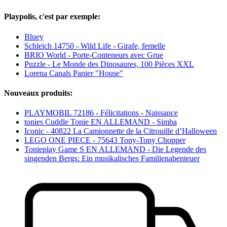
Playpolis, c'est par exemple:
Bluey
Schleich 14750 - Wild Life - Girafe, femelle
BRIO World - Porte-Conteneurs avec Grue
Puzzle - Le Monde des Dinosaures, 100 Pièces XXL
Lorena Canals Panier "House"
Nouveaux produits:
PLAYMOBIL 72186 - Félicitations - Naissance
tonies Cuddle Tonie EN ALLEMAND - Simba
Iconic - 40822 La Camionnette de la Citrouille d’Halloween
LEGO ONE PIECE - 75643 Tony-Tony Chopper
Tonieplay Game S EN ALLEMAND - Die Legende des
singenden Bergs: Ein musikalisches Familienabenteuer