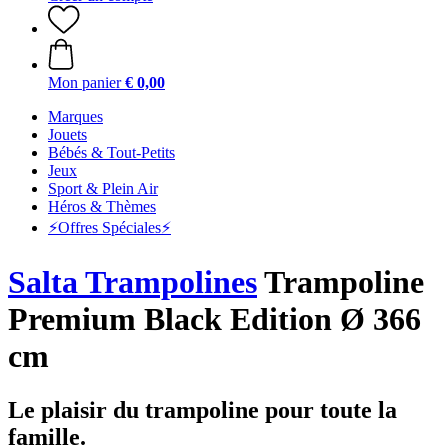
Mon panier
€ 0,00
Marques
Jouets
Bébés & Tout-Petits
Jeux
Sport & Plein Air
Héros & Thèmes
⚡️Offres Spéciales⚡️
Salta Trampolines
Trampoline
Premium Black Edition Ø 366
cm
Le plaisir du trampoline pour toute la
famille.