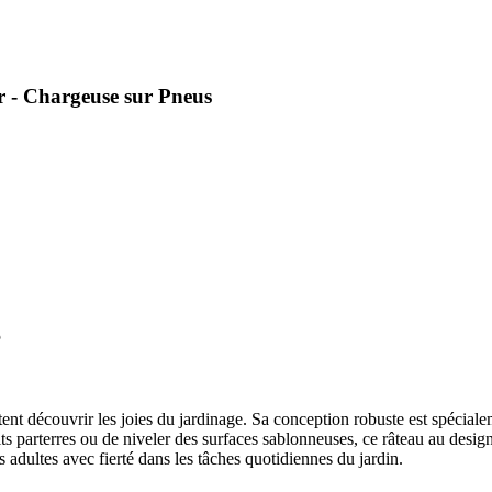
r - Chargeuse sur Pneus
5
itent découvrir les joies du jardinage. Sa conception robuste est spécial
tits parterres ou de niveler des surfaces sablonneuses, ce râteau au desi
s adultes avec fierté dans les tâches quotidiennes du jardin.