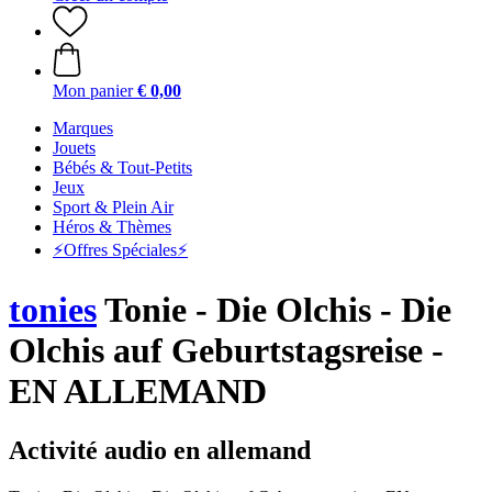
Mon panier
€ 0,00
Marques
Jouets
Bébés & Tout-Petits
Jeux
Sport & Plein Air
Héros & Thèmes
⚡️Offres Spéciales⚡️
tonies
Tonie - Die Olchis - Die
Olchis auf Geburtstagsreise -
EN ALLEMAND
Activité audio en allemand