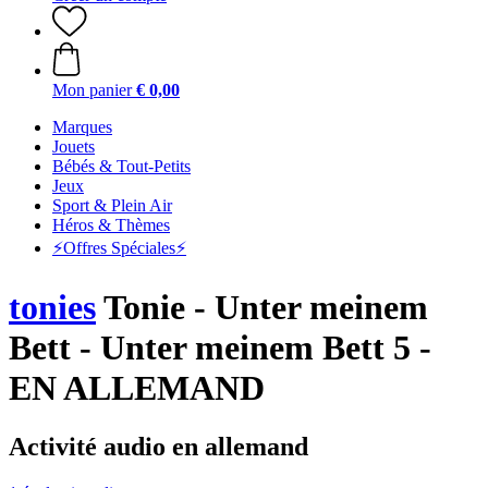
Mon panier
€ 0,00
Marques
Jouets
Bébés & Tout-Petits
Jeux
Sport & Plein Air
Héros & Thèmes
⚡️Offres Spéciales⚡️
tonies
Tonie - Unter meinem
Bett - Unter meinem Bett 5 -
EN ALLEMAND
Activité audio en allemand