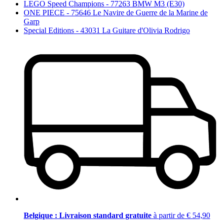
LEGO Speed Champions - 77263 BMW M3 (E30)
ONE PIECE - 75646 Le Navire de Guerre de la Marine de
Garp
Special Editions - 43031 La Guitare d'Olivia Rodrigo
Belgique : Livraison standard gratuite
à partir de € 54,90