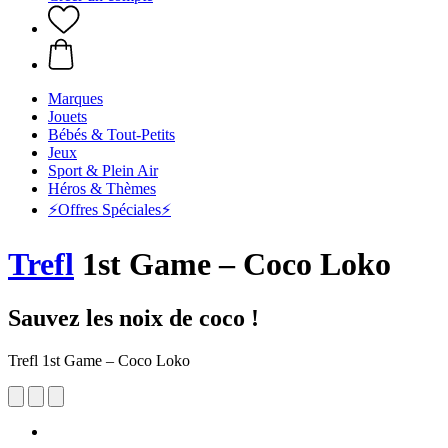
Marques
Jouets
Bébés & Tout-Petits
Jeux
Sport & Plein Air
Héros & Thèmes
⚡️Offres Spéciales⚡️
Trefl
1st Game – Coco Loko
Sauvez les noix de coco !
Trefl 1st Game – Coco Loko