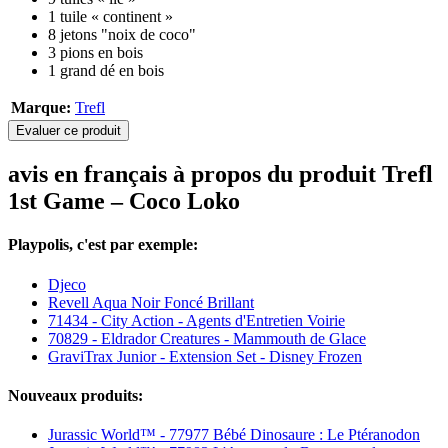
1 tuile « continent »
8 jetons "noix de coco"
3 pions en bois
1 grand dé en bois
Marque:
Trefl
Evaluer ce produit
avis en français à propos du produit Trefl
1st Game – Coco Loko
Playpolis, c'est par exemple:
Djeco
Revell Aqua Noir Foncé Brillant
71434 - City Action - Agents d'Entretien Voirie
70829 - Eldrador Creatures - Mammouth de Glace
GraviTrax Junior - Extension Set - Disney Frozen
Nouveaux produits:
Jurassic World™ - 77977 Bébé Dinosaure : Le Ptéranodon