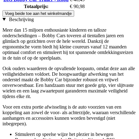
Totaalprijs:
€ 90,98
Voeg beide toe aan het winkelmandje
Beschrijving
Meer dan 15 miljoen enthousiaste kinderen en talloze
onderscheidingen – Bobby Cars toveren al tientallen jaren een
glimlach op gezichten over de hele wereld. Dankzij de
ergonomische vorm biedt hij kleine coureurs vanaf 12 maanden
optimaal comfort en stimuleert hij tot spannende ontdekkingsreizen
in de tuin of op de speelplaats.
Ook ouders waarderen de opvallende loopauto, omdat deze aan alle
veiligheidseisen voldoet. De hoogwaardige afwerking van het
onderstel maakt de Bobby Car bijzonder robuust en vrijwel
onverwoestbaar. Een handzaam stuur met goede grip, vier slijtvaste
wielen en een laag zwaartepunt garanderen maximale veiligheid
tijdens elke rit.
Voor een extra portie afwisseling is de auto voorzien van een
koppeling aan zowel de voor- als achterzijde, waaraan verschillende
aanhangers en accessoires kunnen worden bevestigd (niet
inbegrepen).
Stimuleert op speelse wijze het plezier in bewegen