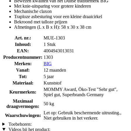
Bewezen kwaliteit van het Duitse traditiemerk BIG
Met knie-uitsparing voor grotere kinderen
Mechanische claxon
Traploze asbesturing voor een kleine draaicirkel
Bekroond met talloze prijzen
Afmetingen (L x B x H): 58 x 30 x 38 cm
Art. nr.:
MUE-1303
Inhoud:
1 Stuk
EAN:
4004943013031
Producentnummer:
1303
Merken:
BIG
Vanaf:
12 maanden
Tot:
5 jaar
Materiaal:
Kunststof
MOMMY Award, Öko-Test "Sehr gut",
Keurmerken:
Spiel gut, Superbrands Germany
Maximaal
50 kg
draagvermogen:
Let op: Gebruik beschermende uitrusting.,
Waarschuwingen:
Niet gebruiken in het verkeer.
Toebehoren:
Videos bij het product: