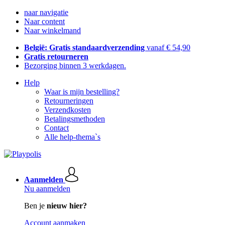
naar navigatie
Naar content
Naar winkelmand
België: Gratis standaardverzending
vanaf € 54,90
Gratis retourneren
Bezorging binnen 3 werkdagen.
Help
Waar is mijn bestelling?
Retourneringen
Verzendkosten
Betalingsmethoden
Contact
Alle help-thema`s
Aanmelden
Nu aanmelden
Ben je
nieuw hier?
Account aanmaken