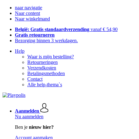
naar navigatie
Naar content
Naar winkelmand
België: Gratis standaardverzending
vanaf € 54,90
Gratis retourneren
Bezorging binnen 3 werkdagen.
Help
Waar is mijn bestelling?
Retourneringen
Verzendkosten
Betalingsmethoden
Contact
Alle help-thema`s
Aanmelden
Nu aanmelden
Ben je
nieuw hier?
Account aanmaken