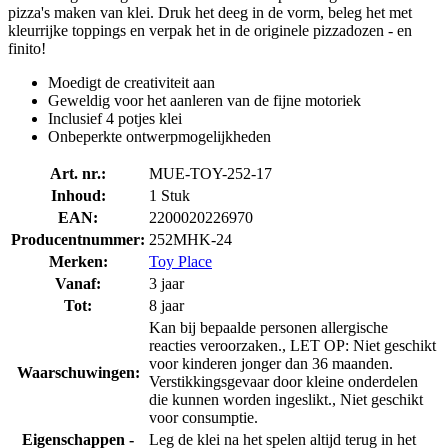
pizza's maken van klei. Druk het deeg in de vorm, beleg het met
kleurrijke toppings en verpak het in de originele pizzadozen - en
finito!
Moedigt de creativiteit aan
Geweldig voor het aanleren van de fijne motoriek
Inclusief 4 potjes klei
Onbeperkte ontwerpmogelijkheden
Art. nr.:
MUE-TOY-252-17
Inhoud:
1 Stuk
EAN:
2200020226970
Producentnummer:
252MHK-24
Merken:
Toy Place
Vanaf:
3 jaar
Tot:
8 jaar
Kan bij bepaalde personen allergische
reacties veroorzaken., LET OP: Niet geschikt
voor kinderen jonger dan 36 maanden.
Waarschuwingen:
Verstikkingsgevaar door kleine onderdelen
die kunnen worden ingeslikt., Niet geschikt
voor consumptie.
Eigenschappen -
Leg de klei na het spelen altijd terug in het