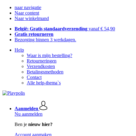
naar navigatie
Naar content
Naar winkelmand
België: Gratis standaardverzending
vanaf € 54,90
Gratis retourneren
Bezorging binnen 3 werkdagen.
Help
Waar is mijn bestelling?
Retourneringen
Verzendkosten
Betalingsmethoden
Contact
Alle help-thema`s
Aanmelden
Nu aanmelden
Ben je
nieuw hier?
Account aanmaken