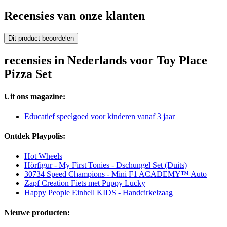
Recensies van onze klanten
Dit product beoordelen
recensies in Nederlands voor Toy Place
Pizza Set
Uit ons magazine:
Educatief speelgoed voor kinderen vanaf 3 jaar
Ontdek Playpolis:
Hot Wheels
Hörfigur - My First Tonies - Dschungel Set (Duits)
30734 Speed Champions - Mini F1 ACADEMY™ Auto
Zapf Creation Fiets met Puppy Lucky
Happy People Einhell KIDS - Handcirkelzaag
Nieuwe producten: