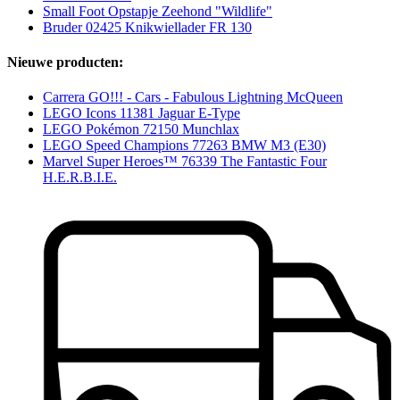
Small Foot Opstapje Zeehond "Wildlife"
Bruder 02425 Knikwiellader FR 130
Nieuwe producten:
Carrera GO!!! - Cars - Fabulous Lightning McQueen
LEGO Icons 11381 Jaguar E-Type
LEGO Pokémon 72150 Munchlax
LEGO Speed Champions 77263 BMW M3 (E30)
Marvel Super Heroes™ 76339 The Fantastic Four
H.E.R.B.I.E.