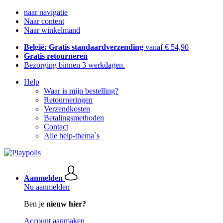
naar navigatie
Naar content
Naar winkelmand
België: Gratis standaardverzending
vanaf € 54,90
Gratis retourneren
Bezorging binnen 3 werkdagen.
Help
Waar is mijn bestelling?
Retourneringen
Verzendkosten
Betalingsmethoden
Contact
Alle help-thema`s
Aanmelden
Nu aanmelden
Ben je
nieuw hier?
Account aanmaken