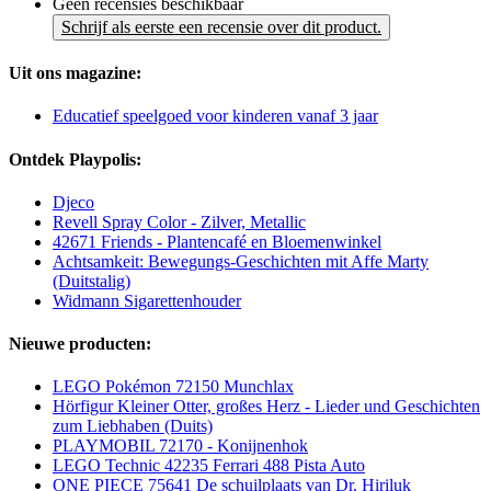
Geen recensies beschikbaar
Schrijf als eerste een recensie over dit product.
Uit ons magazine:
Educatief speelgoed voor kinderen vanaf 3 jaar
Ontdek Playpolis:
Djeco
Revell Spray Color - Zilver, Metallic
42671 Friends - Plantencafé en Bloemenwinkel
Achtsamkeit: Bewegungs-Geschichten mit Affe Marty
(Duitstalig)
Widmann Sigarettenhouder
Nieuwe producten:
LEGO Pokémon 72150 Munchlax
Hörfigur Kleiner Otter, großes Herz - Lieder und Geschichten
zum Liebhaben (Duits)
PLAYMOBIL 72170 - Konijnenhok
LEGO Technic 42235 Ferrari 488 Pista Auto
ONE PIECE 75641 De schuilplaats van Dr. Hiriluk