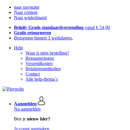
naar navigatie
Naar content
Naar winkelmand
België: Gratis standaardverzending
vanaf € 54,90
Gratis retourneren
Bezorging binnen 3 werkdagen.
Help
Waar is mijn bestelling?
Retourneringen
Verzendkosten
Betalingsmethoden
Contact
Alle help-thema`s
Aanmelden
Nu aanmelden
Ben je
nieuw hier?
Account aanmaken