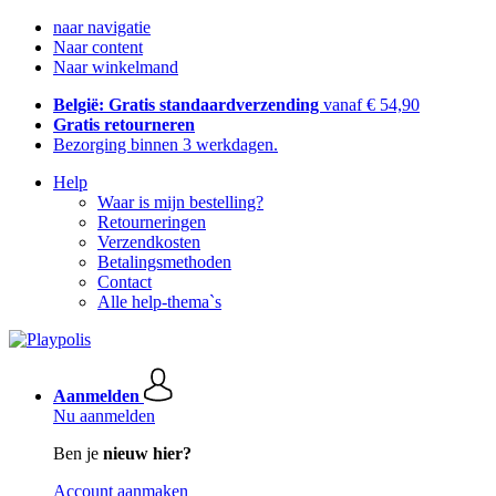
naar navigatie
Naar content
Naar winkelmand
België: Gratis standaardverzending
vanaf € 54,90
Gratis retourneren
Bezorging binnen 3 werkdagen.
Help
Waar is mijn bestelling?
Retourneringen
Verzendkosten
Betalingsmethoden
Contact
Alle help-thema`s
Aanmelden
Nu aanmelden
Ben je
nieuw hier?
Account aanmaken