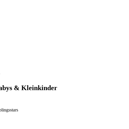
r
Babys & Kleinkinder
blingsstars