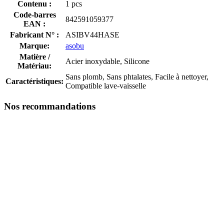
Contenu :
1 pcs
Code-barres
842591059377
EAN :
Fabricant N° :
ASIBV44HASE
Marque:
asobu
Matière /
Acier inoxydable, Silicone
Matériau:
Sans plomb, Sans phtalates, Facile à nettoyer,
Caractéristiques:
Compatible lave-vaisselle
Nos recommandations