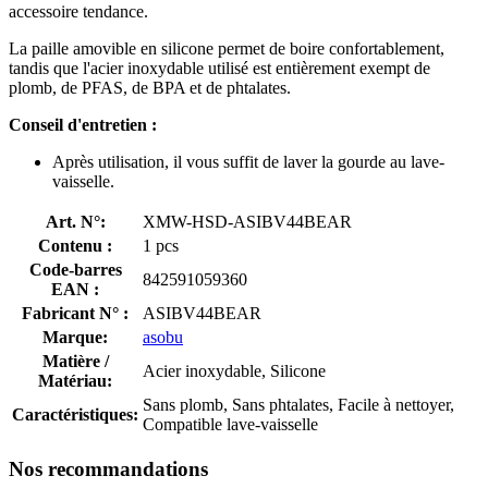
accessoire tendance.
La paille amovible en silicone permet de boire confortablement,
tandis que l'acier inoxydable utilisé est entièrement exempt de
plomb, de PFAS, de BPA et de phtalates.
Conseil d'entretien :
Après utilisation, il vous suffit de laver la gourde au lave-
vaisselle.
Art. N°:
XMW-HSD-ASIBV44BEAR
Contenu :
1 pcs
Code-barres
842591059360
EAN :
Fabricant N° :
ASIBV44BEAR
Marque:
asobu
Matière /
Acier inoxydable, Silicone
Matériau:
Sans plomb, Sans phtalates, Facile à nettoyer,
Caractéristiques:
Compatible lave-vaisselle
Nos recommandations