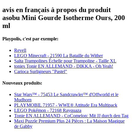
avis en français à propos du produit
asobu Mini Gourde Isotherme Ours, 200
ml
Playpolis, c'est par exemple:
Revell
LEGO Minecraft - 21590 La Bataille du Wither
Salta Trampolines Échelle pour Trampoline - Taille XL
tonies Tonie EN ALLEMAND - DIKKA - Oh Yeah!
Carioca Surligneurs "Pastel"
Nouveaux produits:
Star Wars™ - 75453 Le Sandcrawler™ d'Offworld et le
Mudhorn
PLAYMOBIL 71957 - WWE® Attitude Era Multipack
LEGO Pokémon - 72168 Rayquaza
Tonie EN ALLEMAND - CoComelon: Mit JJ durch den Tag
Maxi Puzzle Premium Plus 24 Pièces : La Maison Magique
de Gabby