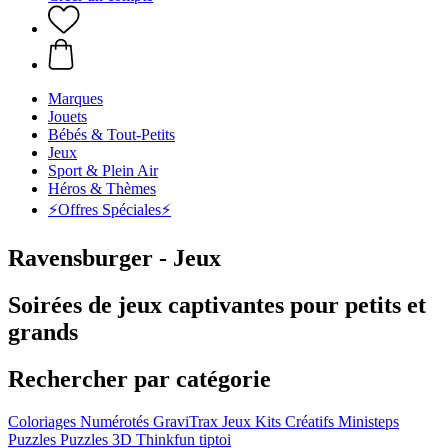
Marques
Jouets
Bébés & Tout-Petits
Jeux
Sport & Plein Air
Héros & Thèmes
⚡️Offres Spéciales⚡️
Ravensburger - Jeux
Soirées de jeux captivantes pour petits et
grands
Rechercher par catégorie
Coloriages Numérotés
GraviTrax
Jeux
Kits Créatifs
Ministeps
Puzzles
Puzzles 3D
Thinkfun
tiptoi