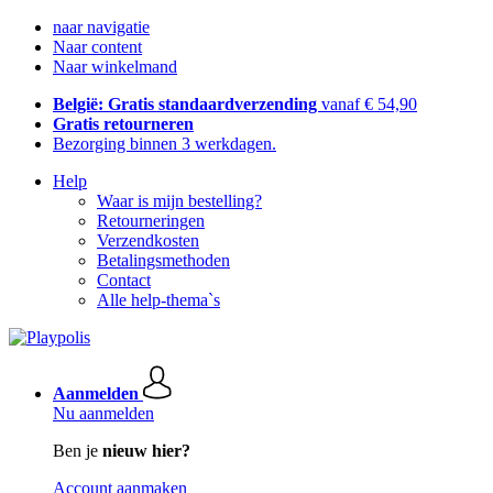
naar navigatie
Naar content
Naar winkelmand
België: Gratis standaardverzending
vanaf € 54,90
Gratis retourneren
Bezorging binnen 3 werkdagen.
Help
Waar is mijn bestelling?
Retourneringen
Verzendkosten
Betalingsmethoden
Contact
Alle help-thema`s
Aanmelden
Nu aanmelden
Ben je
nieuw hier?
Account aanmaken