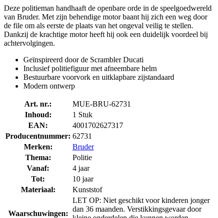
Deze politieman handhaaft de openbare orde in de speelgoedwereld
van Bruder. Met zijn behendige motor baant hij zich een weg door
de file om als eerste de plaats van het ongeval veilig te stellen.
Dankzij de krachtige motor heeft hij ook een duidelijk voordeel bij
achtervolgingen.
Geïnspireerd door de Scrambler Ducati
Inclusief politiefiguur met afneembare helm
Bestuurbare voorvork en uitklapbare zijstandaard
Modern ontwerp
Art. nr.:
MUE-BRU-62731
Inhoud:
1 Stuk
EAN:
4001702627317
Producentnummer:
62731
Merken:
Bruder
Thema:
Politie
Vanaf:
4 jaar
Tot:
10 jaar
Materiaal:
Kunststof
LET OP: Niet geschikt voor kinderen jonger
dan 36 maanden. Verstikkingsgevaar door
Waarschuwingen:
kleine onderdelen die kunnen worden