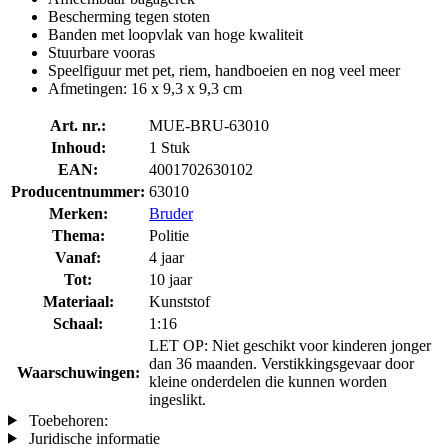
Bescherming tegen stoten
Banden met loopvlak van hoge kwaliteit
Stuurbare vooras
Speelfiguur met pet, riem, handboeien en nog veel meer
Afmetingen: 16 x 9,3 x 9,3 cm
Art. nr.:
MUE-BRU-63010
Inhoud:
1 Stuk
EAN:
4001702630102
Producentnummer:
63010
Merken:
Bruder
Thema:
Politie
Vanaf:
4 jaar
Tot:
10 jaar
Materiaal:
Kunststof
Schaal:
1:16
LET OP: Niet geschikt voor kinderen jonger
dan 36 maanden. Verstikkingsgevaar door
Waarschuwingen:
kleine onderdelen die kunnen worden
ingeslikt.
Toebehoren:
Juridische informatie