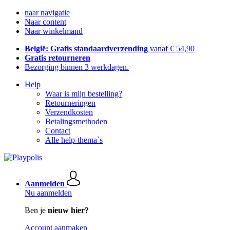
naar navigatie
Naar content
Naar winkelmand
België: Gratis standaardverzending
vanaf € 54,90
Gratis retourneren
Bezorging binnen 3 werkdagen.
Help
Waar is mijn bestelling?
Retourneringen
Verzendkosten
Betalingsmethoden
Contact
Alle help-thema`s
Aanmelden
Nu aanmelden
Ben je
nieuw hier?
Account aanmaken