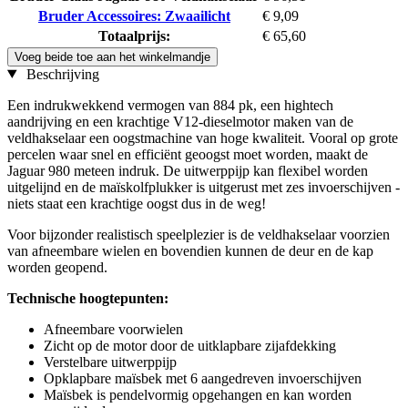
Bruder Accessoires: Zwaailicht
€ 9,09
Totaalprijs:
€ 65,60
Voeg beide toe aan het winkelmandje
Beschrijving
Een indrukwekkend vermogen van 884 pk, een hightech
aandrijving en een krachtige V12-dieselmotor maken van de
veldhakselaar een oogstmachine van hoge kwaliteit. Vooral op grote
percelen waar snel en efficiënt geoogst moet worden, maakt de
Jaguar 980 meteen indruk. De uitwerppijp kan flexibel worden
uitgelijnd en de maïskolfplukker is uitgerust met zes invoerschijven -
niets staat een krachtige oogst dus in de weg!
Voor bijzonder realistisch speelplezier is de veldhakselaar voorzien
van afneembare wielen en bovendien kunnen de deur en de kap
worden geopend.
Technische hoogtepunten:
Afneembare voorwielen
Zicht op de motor door de uitklapbare zijafdekking
Verstelbare uitwerppijp
Opklapbare maïsbek met 6 aangedreven invoerschijven
Maïsbek is pendelvormig opgehangen en kan worden