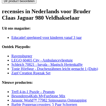
Dit product beoordelen
recensies in Nederlands voor Bruder
Claas Jaguar 980 Veldhakselaar
Uit ons magazine:
Educatief speelgoed voor kinderen vanaf 3 jaar
Ontdek Playpolis:
Ravensburger
LEGO 60465 City - Ambulancevliegtuig
Schleich 70821 - bayala - Magisch Hertenkalfje
Tonie Hörfigur - Drachenzähmen leicht gemacht 1 (Duits)
Zapf Creation Rugzak Set
Nieuwe producten:
Trefl 4-in-1 Puzzle – Peanuts
Besonderes4Kids MyFunStone Mix
Jurassic World™ 77982 Spinosaurus Ontsnapping
Barbie Poppenaccessoires: 5 Paar Schoenen