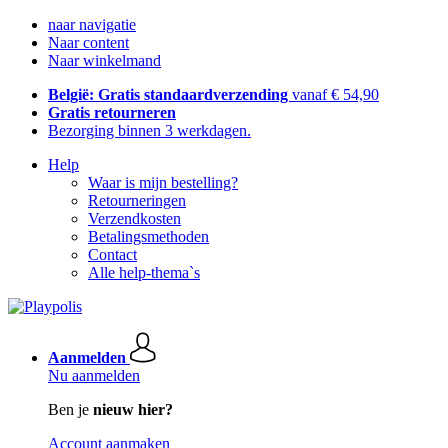
naar navigatie
Naar content
Naar winkelmand
België: Gratis standaardverzending
vanaf € 54,90
Gratis retourneren
Bezorging binnen 3 werkdagen.
Help
Waar is mijn bestelling?
Retourneringen
Verzendkosten
Betalingsmethoden
Contact
Alle help-thema`s
Aanmelden
Nu aanmelden
Ben je
nieuw hier?
Account aanmaken