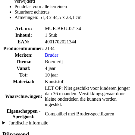
verwijderd
Pendelas voor alle terreinen
Stuurbare achteras
Afmetingen: 51,3 x 44,5 x 23,1 cm
Art. nr.:
MUE-BRU-02134
Inhoud:
1 Stuk
EAN:
4001702021344
Producentnummer:
2134
Merken:
Bruder
Thema:
Boerderij
Vanaf:
4 jaar
Tot:
10 jaar
Materiaal:
Kunststof
LET OP: Niet geschikt voor kinderen jonger
dan 36 maanden. Verstikkingsgevaar door
Waarschuwingen:
kleine onderdelen die kunnen worden
ingeslikt.
Eigenschappen -
Compatibel met Bruder-speelfiguren
Speelgoed:
Juridische informatie
Bijpassend