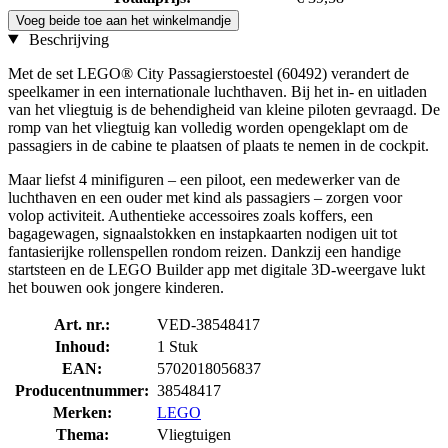
Voeg beide toe aan het winkelmandje
Beschrijving
Met de set LEGO® City Passagierstoestel (60492) verandert de
speelkamer in een internationale luchthaven. Bij het in- en uitladen
van het vliegtuig is de behendigheid van kleine piloten gevraagd. De
romp van het vliegtuig kan volledig worden opengeklapt om de
passagiers in de cabine te plaatsen of plaats te nemen in de cockpit.
Maar liefst 4 minifiguren – een piloot, een medewerker van de
luchthaven en een ouder met kind als passagiers – zorgen voor
volop activiteit. Authentieke accessoires zoals koffers, een
bagagewagen, signaalstokken en instapkaarten nodigen uit tot
fantasierijke rollenspellen rondom reizen. Dankzij een handige
startsteen en de LEGO Builder app met digitale 3D-weergave lukt
het bouwen ook jongere kinderen.
Art. nr.:
VED-38548417
Inhoud:
1 Stuk
EAN:
5702018056837
Producentnummer:
38548417
Merken:
LEGO
Thema:
Vliegtuigen