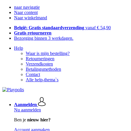
naar navigatie
Naar content
Naar winkelmand
België: Gratis standaardverzending
vanaf € 54,90
Gratis retourneren
Bezorging binnen 3 werkdagen.
Help
Waar is mijn bestelling?
Retourneringen
Verzendkosten
Betalingsmethoden
Contact
Alle help-thema`s
Aanmelden
Nu aanmelden
Ben je
nieuw hier?
Account aanmaken