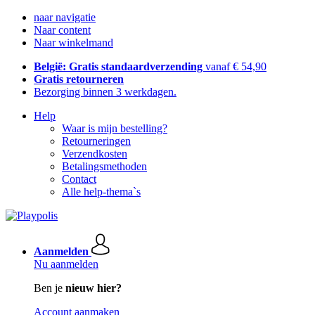
naar navigatie
Naar content
Naar winkelmand
België: Gratis standaardverzending
vanaf € 54,90
Gratis retourneren
Bezorging binnen 3 werkdagen.
Help
Waar is mijn bestelling?
Retourneringen
Verzendkosten
Betalingsmethoden
Contact
Alle help-thema`s
Aanmelden
Nu aanmelden
Ben je
nieuw hier?
Account aanmaken