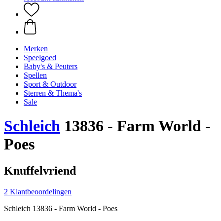
Merken
Speelgoed
Baby's & Peuters
Spellen
Sport & Outdoor
Sterren & Thema's
Sale
Schleich
13836 - Farm World -
Poes
Knuffelvriend
2 Klantbeoordelingen
Schleich 13836 - Farm World - Poes