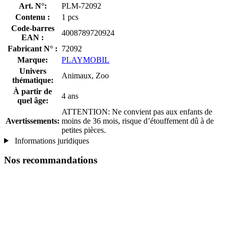
Art. N°:
PLM-72092
Contenu :
1 pcs
Code-barres
4008789720924
EAN :
Fabricant N° :
72092
Marque:
PLAYMOBIL
Univers
Animaux, Zoo
thématique:
À partir de
4 ans
quel âge:
ATTENTION: Ne convient pas aux enfants de
Avertissements:
moins de 36 mois, risque d’étouffement dû à de
petites pièces.
Informations juridiques
Nos recommandations