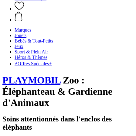
Marques
Jouets
Bébés & Tout-Petits
Jeux
Sport & Plein Air
Héros & Thèmes
⚡️Offres Spéciales⚡️
PLAYMOBIL
Zoo :
Éléphanteau & Gardienne
d'Animaux
Soins attentionnés dans l'enclos des
éléphants